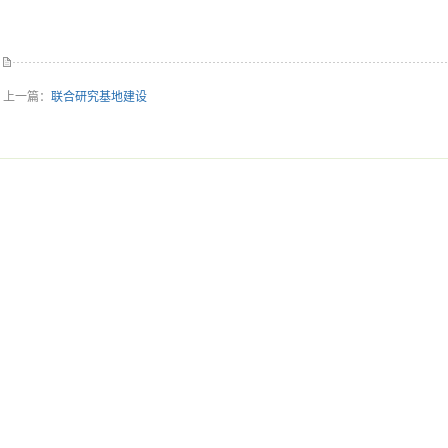
上一篇：
联合研究基地建设