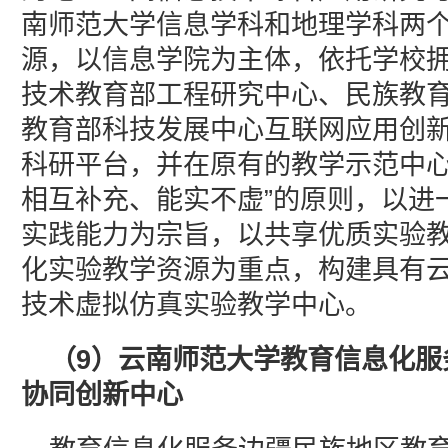
南师范大学信息学科和地理学科两
源，以信息学院为主体，依托学校
技术教育部工程研究中心、民族教
教育部科技发展中心互联网应用创
科研平台，并在原有的教学示范中心
相互补充、能实不虚”的原则，以进
实践能力为宗旨，以共享优质实验
化实验教学资源为重点，构建具有
技术虚拟仿真实验教学中心。
（
9
）云南师范大学教育信息化服
协同创新中心