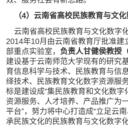
（
4
）云南省高校民族教育与文化
云南省高校民族教育与文化数字
2014年10月由云南省教育厅批准
部重点实验室，
负责人甘健侯教授
建设基于云南师范大学现有的研究
育信息科学与技术、民族教育与信
绎技术、民族教育文化数字资源服
标是建设成“集民族教育和文化数字
资源服务、人才培养、产品推广为
平台”，努力将中心打造成“立足云
承民族文化的民族教育与文化数字化