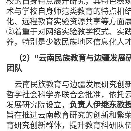
校的自身特点展开研究，其特色表
术与学校自身师范类教育的特点相
化、远程教育实验资源共享等方面
②着重于对网络实验教学模式、实
养，特别是少数民族地区信息化人
（
2
）
“
云南民族教育与边疆发展
团队
云南民族教育与边疆发展研究创新团
哲学社会科学界联合会批准，依托
发展研究院设立，
负责人伊继东教
旨在推进云南教育研究的创新和繁
育研究创新群体，提升教育科研队