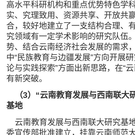
高水平科研机构和重点优势特色学科
实、究理致用、资源共享、开放共赢
合，较好地建立了一支结构合理、
究领域有一定学术影响的研究队伍
势、结合云南经济社会发展的需求
中“民族教育与边疆发展”方向开展
论与实践探索”方面出新思路，在“
有新突破。
（
3
）
“
云南教育发展与西南联大
基地
云南教育发展与西南联大研究基地于
委宣传部批准建立，挂靠云南师范